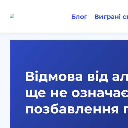
Блог
Виграні 
Відмова від а
ще не означа
позбавлення 