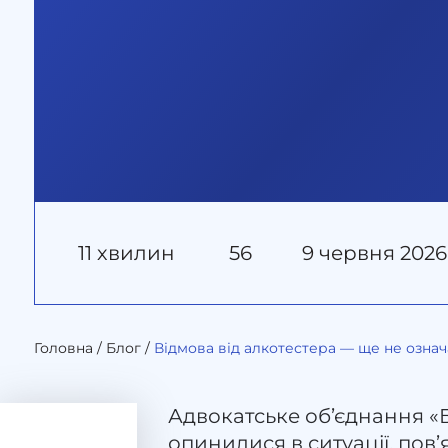
11 хвилин
56
9 червня 2026
Головна
/
Блог
/
Відмова від алкотестера — ще не озна
Адвокатське об’єднання «
опинилися в ситуації, пов