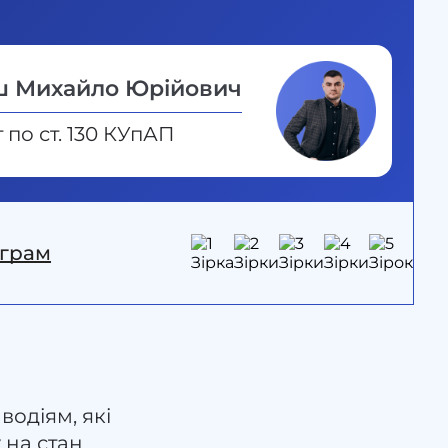
ш Михайло Юрійович
 по ст. 130 КУпАП
еграм
одіям, які
 на стан