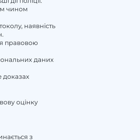
і дії поліції.
им чином
околу, наявність
н.
ся правовою
рсональних даних
е доказах
авову оцінку
инається з