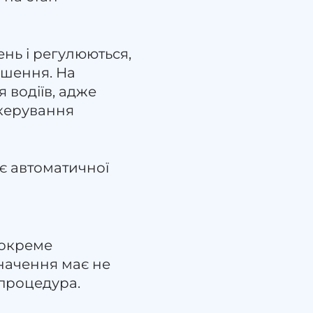
нь і регулюються,
ушення. На
 водіїв, адже
керування
є автоматичної
 окреме
начення має не
 процедура.