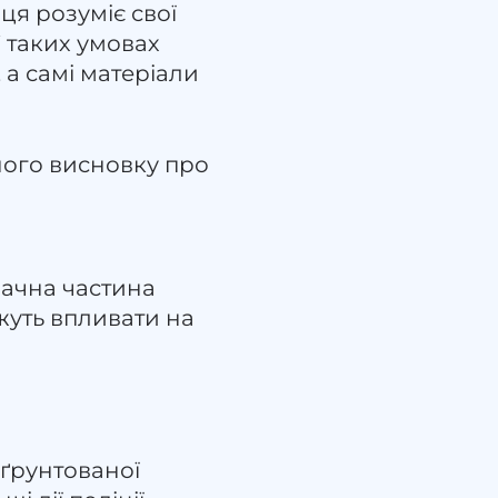
нця розуміє свої
 таких умовах
а самі матеріали
ного висновку про
значна частина
ожуть впливати на
бґрунтованої