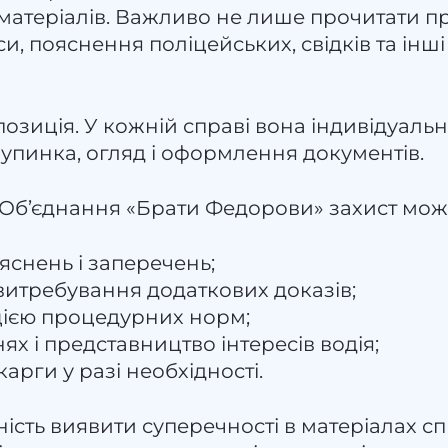
матеріалів. Важливо не лише прочитати пр
и, пояснення поліцейських, свідків та інш
озиція. У кожній справі вона індивідуаль
 зупинка, огляд і оформлення документів.
 Об’єднання «Брати Федорови» захист мож
яснень і заперечень;
витребування додаткових доказів;
цією процедурних норм;
ях і представництво інтересів водія;
арги у разі необхідності.
ність виявити суперечності в матеріалах с