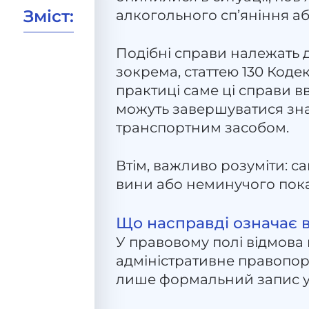
Зміст:
алкогольного сп’яніння аб
Подібні справи належать д
зокрема, статтею 130 Коде
практиці саме ці справи в
можуть завершуватися з
транспортним засобом.
Втім, важливо розуміти: с
вини або неминучого пок
Що насправді означає в
У правовому полі відмова
адміністративне правопор
лише формальний запис у п