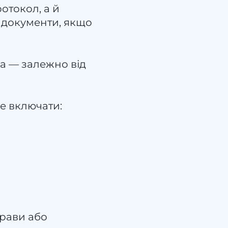
отокол, а й
і документи, якщо
на — залежно від
е включати:
прави або