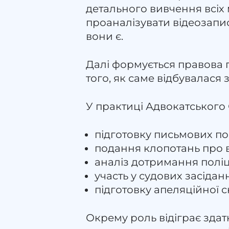
детального вивчення всіх 
проаналізувати відеозапис
вони є.
Далі формується правова п
того, як саме відбувалася
У практиці Адвокатського
підготовку письмових по
подання клопотань про 
аналіз дотримання полі
участь у судових засіданн
підготовку апеляційної ск
Окрему роль відіграє здат