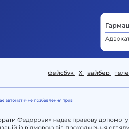
Гарма
Адвокат
фейсбук
X
вайбер
тел
чає автоматичне позбавлення прав
Брати Федорови» надає правову допомогу в
’язаній із відмовою від проходження огляду