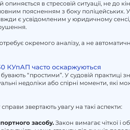
й опиняється в стресовій ситуації, не до кі
повним поясненням з боку поліцейських. У
вжди є усвідомленим у юридичному сенсі, 
рушення.
отребує окремого аналізу, а не автоматич
130 КУпАП часто оскаржуються
о бувають “простими”. У судовій практиці 
уальні недоліки або спірні моменти, які м
 справи звертають увагу на такі аспекти:
портного засобу.
Закон вимагає чіткої і о