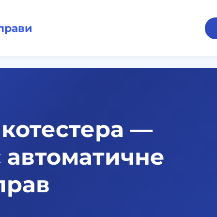
справи
лкотестера —
є автоматичне
прав