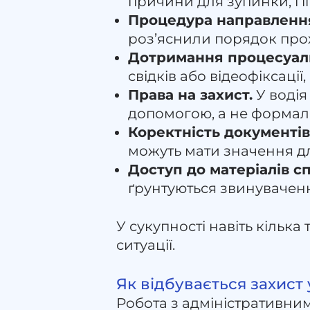
причини для зупинки, і її
Процедура направлення
роз’яснили порядок прох
Дотримання процесуаль
свідків або відеофіксації
Права на захист.
У водія
допомогою, а не формаль
Коректність документів
можуть мати значення дл
Доступ до матеріалів с
ґрунтуються звинувачен
У сукупності навіть кілька
ситуації.
Як відбувається захист 
Робота з адміністративним