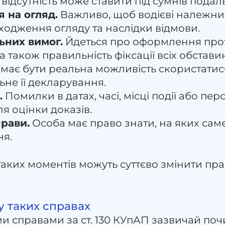
 відсутність може ставити під сумнів подальш
 на огляд.
Важливо, щоб водієві належн
одження огляду та наслідки відмови.
них вимог.
Йдеться про оформлення прот
, а також правильність фіксації всіх обстави
 має бути реальна можливість скористати
не її декларування.
.
Помилки в датах, часі, місці події або пе
я оцінки доказів.
прави.
Особа має право знати, на яких сам
ня.
 таких моментів можуть суттєво змінити пр
у таких справах
и справами за ст. 130 КУпАП зазвичай поч