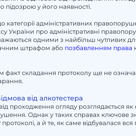
о підозрою у його наявності.
о категорії адміністративних правопоруше
ксу України про адміністративні правопор
важаються одними з найбільш чутливих для
начним штрафом або
позбавленням права
ам факт складання протоколу ще не означа
арання.
ідмова від алкотестера
 від проходження огляду розглядається як
ушення. Однак у таких справах ключове з
ротоколі, а й те, як саме відбувалася вся