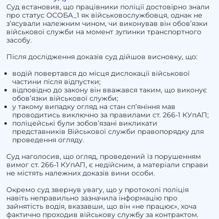
Суд встановив, що працівники поліції достовірно знали
про статус ОСОБА_1 як військовослужбовця, однак не
з’ясували належним чином, чи виконував він обов’язки
військової служби на момент зупинки транспортного
засобу.
Після дослідження доказів суд дійшов висновку, що:
водій повертався до місця дислокації військової
частини після відпустки;
відповідно до закону він вважався таким, що виконує
обов’язки військової служби;
у такому випадку огляд на стан сп’яніння мав
проводитись виключно за правилами ст. 266-1 КУпАП;
поліцейські були зобов’язані викликати
представників Військової служби правопорядку для
проведення огляду.
Суд наголосив, що огляд, проведений із порушенням
вимог ст. 266-1 КУпАП, є недійсним, а матеріали справи
не містять належних доказів вини особи.
Окремо суд звернув увагу, що у протоколі поліція
навіть неправильно зазначила інформацію про
зайнятість водія, вказавши, що він «не працює», хоча
фактично проходив військову службу за контрактом.