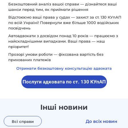
Безкоштовний аналіз вашої справи
— дізнайтеся ваші
шанси перед тим, як приймати рішення
Відстоюємо ваші права у судах
— захист за ст. 130 КУпАП
по всій Україні! Повернули вже більше 1000 водійських
посвідчень
Автоадвокати з досвідом понад 10 років
— працюємо з
найскладнішими випадками. Ваші права — наш
пріоритет!
Прозорі умови роботи
— фіксована вартість без
прихованих платежів
Отримати
безкоштовну консультацію
адвоката
Послуги адковата по ст. 130 КУпАП
Інші новини
До всіх новин
Всі справи