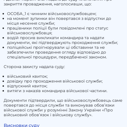
закриття провадження, наголосивши, що:
ОСОБА_1 є чинним військовослужбовцем;
на момент зупинки він повертався з відпустки до
місця несення служби;
працівники поліції були повідомлені про статус
військовослужбовця;
водій просив викликати командира та надати
документи, які підтверджують проходження служби;
поліцейські проігнорували ці обставини та не
забезпечили проведення огляду відповідно до
спеціальної процедури, передбаченої законом.
Сторона захисту надала суду:
військовий квиток;
довідку про проходження військової служби;
відпускний квиток;
витяги з наказів командира військової частини.
Документи підтвердили, що військовослужбовець саме
повертався до місця служби та виконував обов’язки
військової служби у розумінні Закону України «Про
військовий обов’язок і військову службу».
Висновки суду