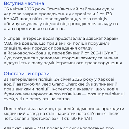
Вступна частина
06 квітня 2026 року Основ’янський районний суд м.
Харкова закрив провадження у справі за ч. 1 ст. 130
КУпАП щодо військовослужбовця, якого поліція
обвинувачувала у відмові від проходження огляду на
стан наркотичного сп’яніння.
У справі інтереси водія представляла адвокат Хараїм
О.В., яка довела, що працівники поліції порушили
спеціальний порядок проведення огляду
військовослужбовців, передбачений ст. 266-1 КУпАП.
Суд погодився з доводами сторони захисту та визнав
відсутність складу адміністративного правопорушення.
Обставини справи
За матеріалами поліції, 24 січня 2026 року у Харкові
водій автомобіля Jeep Grand Cherokee був зупинений
працівниками поліції. Інспектори вказали, що у водія
були ознаки наркотичного сп’яніння — розширені зіниці
очей, які не реагують на світло.
Поліцейські зазначили, що водій відмовився проходити
медичний огляд на стан наркотичного сп’яніння, після
чого склали протокол за ч. 1 ст. 130 КУпАП.
Адвокат Хараїм О.В. подала до суду клопотання про