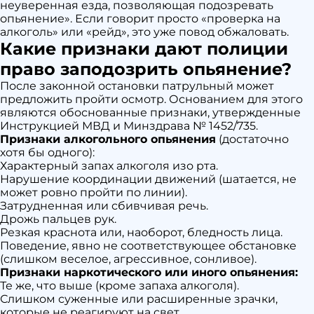
неуверенная езда, позволяющая подозревать
опьянение». Если говорит просто «проверка на
алкоголь» или «рейд», это уже повод обжаловать.
Какие признаки дают полиции
право заподозрить опьянение?
После законной остановки патрульный может
предложить пройти осмотр. Основанием для этого
являются обоснованные признаки, утвержденные
Инструкцией МВД и Минздрава № 1452/735.
Признаки алкогольного опьянения
(достаточно
хотя бы одного):
Характерный запах алкоголя изо рта.
Нарушение координации движений (шатается, не
может ровно пройти по линии).
Затрудненная или сбивчивая речь.
Дрожь пальцев рук.
Резкая краснота или, наоборот, бледность лица.
Поведение, явно не соответствующее обстановке
(слишком веселое, агрессивное, сонливое).
Признаки наркотического или иного опьянения:
Те же, что выше (кроме запаха алкоголя).
Слишком суженные или расширенные зрачки,
которые не реагируют на свет.