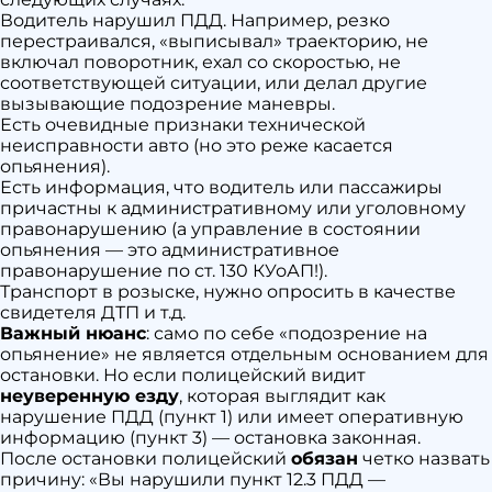
Водитель нарушил ПДД. Например, резко
перестраивался, «выписывал» траекторию, не
включал поворотник, ехал со скоростью, не
соответствующей ситуации, или делал другие
вызывающие подозрение маневры.
Есть очевидные признаки технической
неисправности авто (но это реже касается
опьянения).
Есть информация, что водитель или пассажиры
причастны к административному или уголовному
правонарушению (а управление в состоянии
опьянения — это административное
правонарушение по ст. 130 КУоАП!).
Транспорт в розыске, нужно опросить в качестве
свидетеля ДТП и т.д.
Важный нюанс
: само по себе «подозрение на
опьянение» не является отдельным основанием для
остановки. Но если полицейский видит
неуверенную езду
, которая выглядит как
нарушение ПДД (пункт 1) или имеет оперативную
информацию (пункт 3) — остановка законная.
После остановки полицейский
обязан
четко назвать
причину: «Вы нарушили пункт 12.3 ПДД —