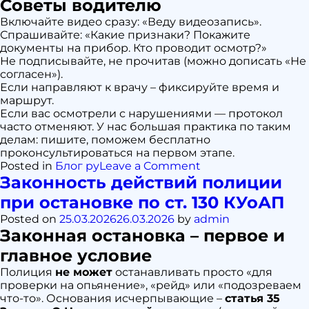
Советы водителю
Включайте видео сразу: «Веду видеозапись».
Спрашивайте: «Какие признаки? Покажите
документы на прибор. Кто проводит осмотр?»
Не подписывайте, не прочитав (можно дописать «Не
согласен»).
Если направляют к врачу – фиксируйте время и
маршрут.
Если вас осмотрели с нарушениями — протокол
часто отменяют. У нас большая практика по таким
делам: пишите, поможем бесплатно
проконсультироваться на первом этапе.
on
Posted in
Блог ру
Leave a Comment
Кто
Законность действий полиции
имеет
при остановке по ст. 130 КУоАП
право
проводить
Posted on
25.03.2026
26.03.2026
by
admin
осмотр
Законная остановка – первое и
на
главное условие
состояние
опьянения
Полиция
не может
останавливать просто «для
и
проверки на опьянение», «рейд» или «подозреваем
как
что-то». Основания исчерпывающие –
статья 35