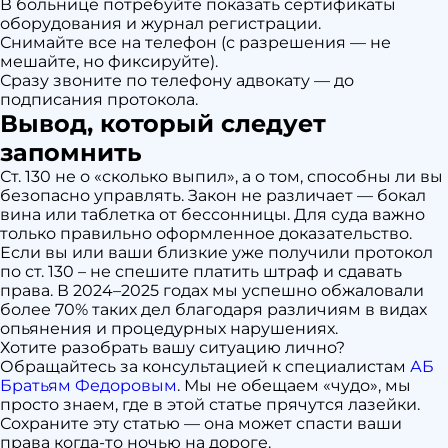
В больнице потребуйте показать сертификаты
оборудования и журнал регистрации.
Снимайте все на телефон (с разрешения — не
мешайте, но фиксируйте).
Сразу звоните по телефону адвокату — до
подписания протокола.
Вывод, который следует
запомнить
Ст. 130 не о «сколько выпил», а о том, способны ли вы
безопасно управлять. Закон не различает — бокал
вина или таблетка от бессонницы. Для суда важно
только правильно оформленное доказательство.
Если вы или ваши близкие уже получили протокол
по ст. 130 – не спешите платить штраф и сдавать
права. В 2024–2025 годах мы успешно обжаловали
более 70% таких дел благодаря различиям в видах
опьянения и процедурных нарушениях.
Хотите разобрать вашу ситуацию лично?
Обращайтесь за консультацией к специалистам
АБ
Братьям Федоровым
. Мы не обещаем «чудо», мы
просто знаем, где в этой статье прячутся лазейки.
Сохраните эту статью — она может спасти ваши
права когда-то ночью на дороге.