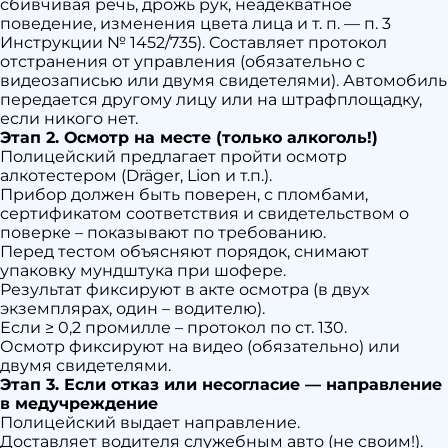
сбивчивая речь, дрожь рук, неадекватное
поведение, изменения цвета лица и т. п. — п. 3
Инструкции № 1452/735). Составляет протокол
отстранения от управления (обязательно с
видеозаписью или двумя свидетелями). Автомобиль
передается другому лицу или на штрафплощадку,
если никого нет.
Этап 2. Осмотр на месте (только алкоголь!)
Полицейский предлагает пройти осмотр
алкотестером (Dräger, Lion и т.п.).
Прибор должен быть поверен, с пломбами,
сертификатом соответствия и свидетельством о
поверке – показывают по требованию.
Перед тестом объясняют порядок, снимают
упаковку мундштука при шофере.
Результат фиксируют в акте осмотра (в двух
экземплярах, один – водителю).
Если ≥ 0,2 промилле – протокол по ст. 130.
Осмотр фиксируют на видео (обязательно) или
двумя свидетелями.
Этап 3. Если отказ или несогласие — направление
в медучреждение
Полицейский выдает направление.
Доставляет водителя служебным авто (не своим!).