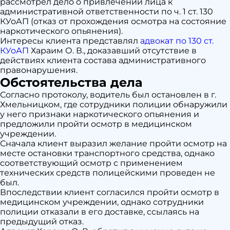
КУоАП
рассмотрел дело о привлечении лица к
административной ответственности по ч. 1 ст. 130
КУоАП (отказ от прохождения осмотра на состояние
наркотического опьянения).
Интересы клиента представлял
адвокат по 130 ст.
КУоАП
Хараим О. В., доказавший отсутствие в
действиях клиента состава административного
правонарушения.
Обстоятельства дела
Согласно протоколу, водитель был остановлен в г.
Хмельницком, где сотрудники полиции обнаружили
у него признаки наркотического опьянения и
предложили пройти осмотр в медицинском
учреждении.
Сначала клиент выразил желание пройти осмотр на
месте остановки транспортного средства, однако
соответствующий осмотр с применением
технических средств полицейскими проведен не
был.
Впоследствии клиент согласился пройти осмотр в
медицинском учреждении, однако сотрудники
полиции отказали в его доставке, ссылаясь на
предыдущий отказ.