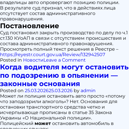
владелицы авто опровергают позицию полиции.
В результате суд признал, что в действиях лица
отсутствует состав административного
правонарушения.
Постановление
Суд постановил закрыть производство по делу по ч.1
ст.130 КУоАП в связи с отсутствием происшествия и
состава административного правонарушения.
Просмотреть полный текст решения в Реестре –
https://reyestr.court.gov.ua/Review/132942507
on
Posted in
Новости
Leave a Comment
Адвокат
Когда водителя могут остановить
ст.
по подозрению в опьянении —
130
КУоАП
законные основания
в
Posted on
25.03.2026
25.03.2026
by
admin
Киеве —
Может ли полиция остановить авто просто «потому
выигранное
что заподозрили алкоголь»? Нет. Основания для
дело
остановки транспортного средства четко и
исчерпывающе прописаны в статье 35 Закона
Украины «О Национальной полиции».
Полицейский
может
остановить автомобиль в
следующих случаях: