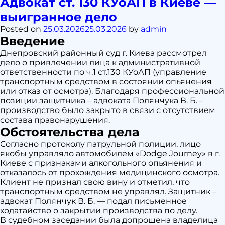
Адвокат ст. 130 КУоАП в Киеве —
ст.
выигранное дело
130
КУоАП
Posted on
25.03.2026
25.03.2026
by
admin
в
Введение
г.
Днепровский районный суд г. Киева рассмотрел
Зборов —
дело о привлечении лица к административной
выигранное
ответственности по ч.1 ст.130 КУоАП (управление
дело
транспортным средством в состоянии опьянения
или отказ от осмотра). Благодаря профессиональной
позиции защитника – адвоката Полянчука В. Б. –
производство было закрыто в связи с отсутствием
состава правонарушения.
Обстоятельства дела
Согласно протоколу патрульной полиции, лицо
якобы управляло автомобилем «Dodge Journey» в г.
Киеве с признаками алкогольного опьянения и
отказалось от прохождения медицинского осмотра.
Клиент не признал свою вину и отметил, что
транспортным средством не управлял. Защитник –
адвокат Полянчук В. Б. — подал письменное
ходатайство о закрытии производства по делу.
В судебном заседании была допрошена владелица