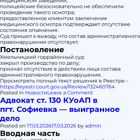
медицинском заведении;
полицейские безосновательно не обеспечили
проведение такого осмотра;
предоставленное клиентом заключение
медицинского осмотра подтверждает отсутствие
состояния опьянения.
Суд пришел к выводу, что состав административного
правонарушения отсутствует.
Постановление
Хмельницкий горрайонный суд:
закрыл производство по делу;
признал отсутствие в действиях лица состава
административного правонарушения.
Просмотреть полный текст решения в Реестре –
https://reyestr.court.gov.ua/Review/132460764
on
Posted in
Новости
Leave a Comment
Адвокат
Адвокат ст. 130 КУоАП в
ст.
пгт. Софиевка — выигранное
130
КУоАП
дело
в
Posted on
17.03.2026
17.03.2026
by
admin
г. Хмельницкий —
Вводная часть
выигранное
дело