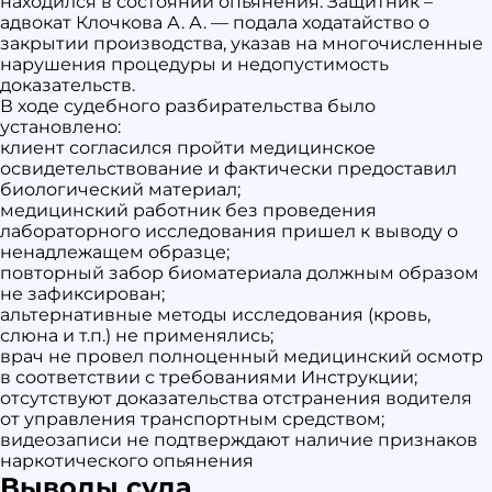
находился в состоянии опьянения. Защитник –
адвокат Клочкова А. А. — подала ходатайство о
закрытии производства, указав на многочисленные
нарушения процедуры и недопустимость
доказательств.
В ходе судебного разбирательства было
установлено:
клиент согласился пройти медицинское
освидетельствование и фактически предоставил
биологический материал;
медицинский работник без проведения
лабораторного исследования пришел к выводу о
ненадлежащем образце;
повторный забор биоматериала должным образом
не зафиксирован;
альтернативные методы исследования (кровь,
слюна и т.п.) не применялись;
врач не провел полноценный медицинский осмотр
в соответствии с требованиями Инструкции;
отсутствуют доказательства отстранения водителя
от управления транспортным средством;
видеозаписи не подтверждают наличие признаков
наркотического опьянения
Выводы суда