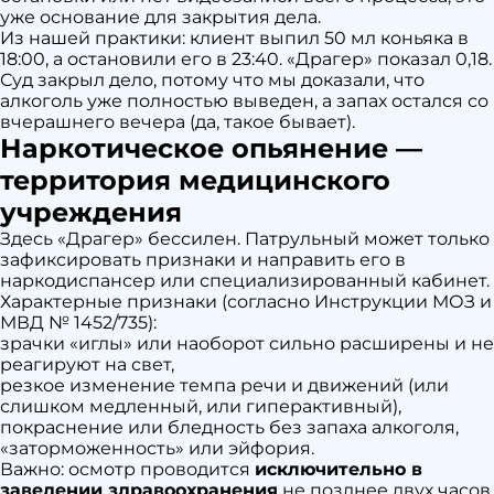
уже основание для закрытия дела.
Из нашей практики: клиент выпил 50 мл коньяка в
18:00, а остановили его в 23:40. «Драгер» показал 0,18.
Суд закрыл дело, потому что мы доказали, что
алкоголь уже полностью выведен, а запах остался со
вчерашнего вечера (да, такое бывает).
Наркотическое опьянение —
территория медицинского
учреждения
Здесь «Драгер» бессилен. Патрульный может только
зафиксировать признаки и направить его в
наркодиспансер или специализированный кабинет.
Характерные признаки (согласно Инструкции МОЗ и
МВД № 1452/735):
зрачки «иглы» или наоборот сильно расширены и не
реагируют на свет,
резкое изменение темпа речи и движений (или
слишком медленный, или гиперактивный),
покраснение или бледность без запаха алкоголя,
«заторможенность» или эйфория.
Важно: осмотр проводится
исключительно в
заведении здравоохранения
не позднее двух часов