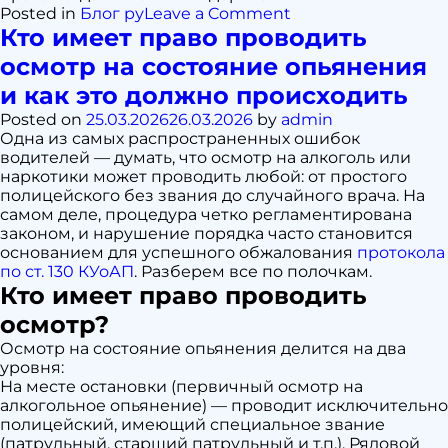
on
Posted in
Блог ру
Leave a Comment
Какая
Кто имеет право проводить
разница
осмотр на состояние опьянения
между
алкогольным,
и как это должно происходить
наркотическим
Posted on
25.03.2026
26.03.2026
by
admin
и
Одна из самых распространенных ошибок
«другим»
водителей — думать, что осмотр на алкоголь или
опьянением
наркотики может проводить любой: от простого
по
полицейского без звания до случайного врача. На
ст.
самом деле, процедура четко регламентирована
130
законом, и нарушение порядка часто становится
основанием для успешного обжалования
протокола
по ст. 130 КУоАП
. Разберем все по полочкам.
Кто имеет право проводить
осмотр?
Осмотр на состояние опьянения делится на два
уровня:
На месте остановки (первичный осмотр на
алкогольное опьянение) — проводит исключительно
полицейский, имеющий специальное звание
(патрульный, старший патрульный и т.п.). Рядовой