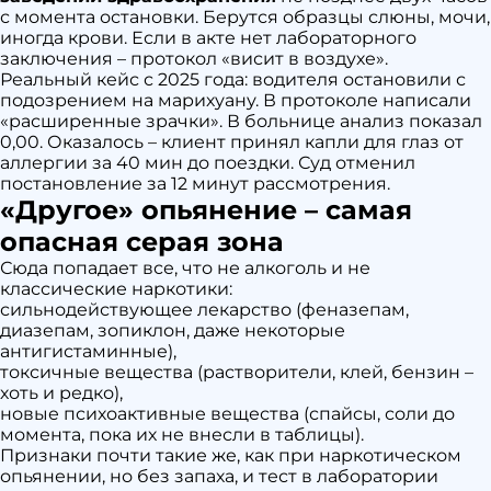
с момента остановки. Берутся образцы слюны, мочи,
иногда крови. Если в акте нет лабораторного
заключения – протокол «висит в воздухе».
Реальный кейс с 2025 года: водителя остановили с
подозрением на марихуану. В протоколе написали
«расширенные зрачки». В больнице анализ показал
0,00. Оказалось – клиент принял капли для глаз от
аллергии за 40 мин до поездки. Суд отменил
постановление за 12 минут рассмотрения.
«Другое» опьянение – самая
опасная серая зона
Сюда попадает все, что не алкоголь и не
классические наркотики:
сильнодействующее лекарство (феназепам,
диазепам, зопиклон, даже некоторые
антигистаминные),
токсичные вещества (растворители, клей, бензин –
хоть и редко),
новые психоактивные вещества (спайсы, соли до
момента, пока их не внесли в таблицы).
Признаки почти такие же, как при наркотическом
опьянении, но без запаха, и тест в лаборатории