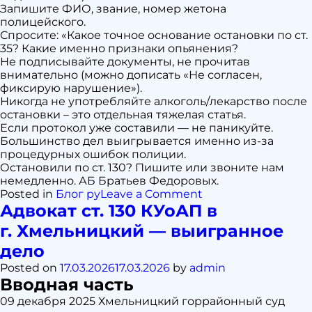
Запишите ФИО, звание, номер жетона
полицейского.
Спросите: «Какое точное основание остановки по ст.
35? Какие именно признаки опьянения?
Не подписывайте документы, не прочитав
внимательно (можно дописать «Не согласен,
фиксирую нарушение»).
Никогда не употребляйте алкоголь/лекарство после
остановки – это отдельная тяжелая статья.
Если протокол уже составили — не паникуйте.
Большинство дел выигрывается именно из-за
процедурных ошибок полиции.
Остановили по ст. 130? Пишите или звоните нам
немедленно. АБ Братьев Федоровых.
on
Posted in
Блог ру
Leave a Comment
Законность
Адвокат ст. 130 КУоАП в
действий
г. Хмельницкий — выигранное
полиции
при
дело
остановке
Posted on
17.03.2026
17.03.2026
by
admin
по
Вводная часть
ст.
130
09 декабря 2025 Хмельницкий горрайонный суд