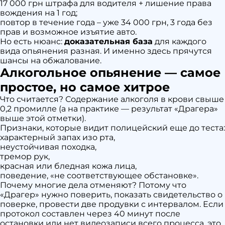
17 000 грн штрафа для водителя + лишение права
вождения на 1 год;
повтор в течение года – уже 34 000 грн, 3 года без
прав и возможное изъятие авто.
Но есть нюанс:
доказательная база
для каждого
вида опьянения разная. И именно здесь прячутся
шансы на обжалование.
Алкогольное опьянение — самое
простое, но самое хитрое
Что считается? Содержание алкоголя в крови свыше
0,2 промилле (а на практике — результат «Драгера»
выше этой отметки).
Признаки, которые видит полицейский еще до теста:
характерный запах изо рта,
неустойчивая походка,
тремор рук,
красная или бледная кожа лица,
поведение, «не соответствующее обстановке».
Почему многие дела отменяют? Потому что
«Драгер» нужно поверить, показать свидетельство о
поверке, провести две продувки с интервалом. Если
протокол составлен через 40 минут после
остановки или нет видеозаписи всего процесса, это