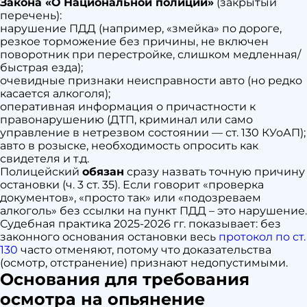
это
Закона «О Национальной полиции»
(закрытый
должно
перечень):
происходить
нарушение ПДД (например, «змейка» по дороге,
резкое торможение без причины, не включен
поворотник при перестройке, слишком медленная/
быстрая езда);
очевидные признаки неисправности авто (но редко
касается алкоголя);
оперативная информация о причастности к
правонарушению (ДТП, криминал или само
управление в нетрезвом состоянии — ст. 130 КУоАП);
авто в розыске, необходимость опросить как
свидетеля и т.д.
Полицейский
обязан
сразу назвать точную причину
остановки (ч. 3 ст. 35). Если говорит «проверка
документов», «просто так» или «подозреваем
алкоголь» без ссылки на пункт ПДД – это нарушение.
Судебная практика 2025-2026 гг. показывает: без
законного основания остановки весь
протокол по ст.
130
часто отменяют, потому что доказательства
(осмотр, отстранение) признают недопустимыми.
Основания для требования
осмотра на опьянение