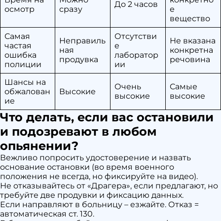
До 2 часов
осмотр
сразу
е
вещество
Самая
Отсутстви
Неправиль
Не вказана
частая
е
ная
конкретна
ошибка
лаборатор
продувка
речовина
полиции
ии
Шансы на
Очень
Самые
обжалован
Высокие
высокие
высокие
ие
Что делать, если вас остановили
и подозревают в любом
опьянении?
Вежливо попросить удостоверение и назвать
основание остановки (во время военного
положения не всегда, но фиксируйте на видео).
Не отказывайтесь от «Драгера», если предлагают, но
требуйте две продувки и фиксацию данных.
Если направляют в больницу – езжайте. Отказ =
автоматическая ст. 130.