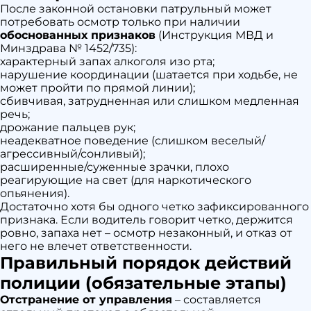
После законной остановки патрульный может
потребовать осмотр только при наличии
обоснованных признаков
(Инструкция МВД и
Минздрава № 1452/735):
характерный запах алкоголя изо рта;
нарушение координации (шатается при ходьбе, не
может пройти по прямой линии);
сбивчивая, затрудненная или слишком медленная
речь;
дрожание пальцев рук;
неадекватное поведение (слишком веселый/
агрессивный/сонливый);
расширенные/суженные зрачки, плохо
реагирующие на свет (для наркотического
опьянения).
Достаточно хотя бы одного четко зафиксированного
признака. Если водитель говорит четко, держится
ровно, запаха нет – осмотр незаконный, и отказ от
него не влечет ответственности.
Правильный порядок действий
полиции (обязательные этапы)
Отстранение от управления
– составляется