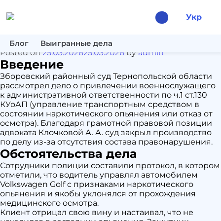
Месяц:
Март 2026
Укр
Адвокат ст. 130 КУоАП в г.
Зборов — выигранное дело
Блог
Выигранные дела
Posted on
25.03.2026
25.03.2026
by
admin
Введение
Зборовский районный суд Тернопольской области
рассмотрел дело о привлечении военнослужащего
к административной ответственности по ч.1 ст.130
КУоАП (управление транспортным средством в
состоянии наркотического опьянения или отказ от
осмотра). Благодаря грамотной правовой позиции
адвоката Клочковой А. А. суд закрыл производство
по делу из-за отсутствия состава правонарушения.
Обстоятельства дела
Сотрудники полиции составили протокол, в котором
отметили, что водитель управлял автомобилем
Volkswagen Golf с признаками наркотического
опьянения и якобы уклонялся от прохождения
медицинского осмотра.
Клиент отрицал свою вину и настаивал, что не