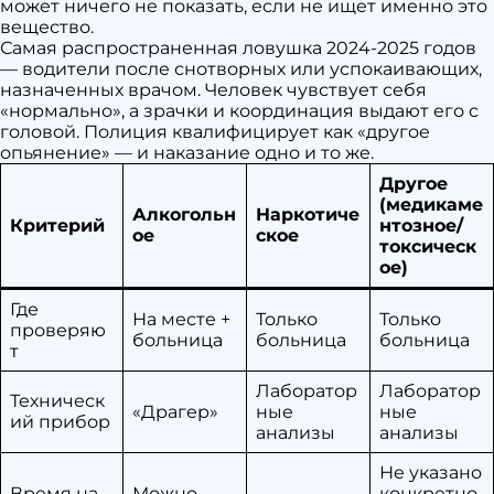
может ничего не показать, если не ищет именно это
вещество.
Самая распространенная ловушка 2024-2025 годов
— водители после снотворных или успокаивающих,
назначенных врачом. Человек чувствует себя
«нормально», а зрачки и координация выдают его с
головой. Полиция квалифицирует как «другое
опьянение» — и наказание одно и то же.
Другое
(медикаме
Алкогольн
Наркотиче
Критерий
нтозное/
ое
ское
токсическ
ое)
Где
На месте +
Только
Только
проверяю
больница
больница
больница
т
Лаборатор
Лаборатор
Техническ
«Драгер»
ные
ные
ий прибор
анализы
анализы
Не указано
Время на
Можно
конкретно