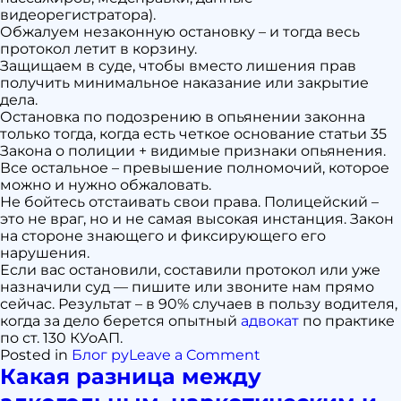
видеорегистратора).
Обжалуем незаконную остановку – и тогда весь
протокол летит в корзину.
Защищаем в суде, чтобы вместо лишения прав
получить минимальное наказание или закрытие
дела.
Остановка по подозрению в опьянении законна
только тогда, когда есть четкое основание статьи 35
Закона о полиции + видимые признаки опьянения.
Все остальное – превышение полномочий, которое
можно и нужно обжаловать.
Не бойтесь отстаивать свои права. Полицейский –
это не враг, но и не самая высокая инстанция. Закон
на стороне знающего и фиксирующего его
нарушения.
Если вас остановили, составили протокол или уже
назначили суд — пишите или звоните нам прямо
сейчас. Результат – в 90% случаев в пользу водителя,
когда за дело берется опытный
адвокат
по практике
по ст. 130 КУоАП.
on
Posted in
Блог ру
Leave a Comment
Когда
Какая разница между
водителя