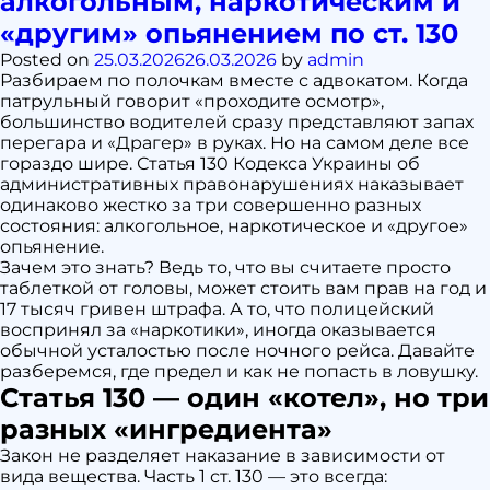
алкогольным, наркотическим и
могут
остановить
«другим» опьянением по ст. 130
по
Posted on
25.03.2026
26.03.2026
by
admin
подозрению
Разбираем по полочкам вместе с адвокатом. Когда
в
патрульный говорит «проходите осмотр»,
опьянении
большинство водителей сразу представляют запах
—
перегара и «Драгер» в руках. Но на самом деле все
законные
гораздо шире. Статья 130 Кодекса Украины об
основания
административных правонарушениях наказывает
одинаково жестко за три совершенно разных
состояния: алкогольное, наркотическое и «другое»
опьянение.
Зачем это знать? Ведь то, что вы считаете просто
таблеткой от головы, может стоить вам прав на год и
17 тысяч гривен штрафа. А то, что полицейский
воспринял за «наркотики», иногда оказывается
обычной усталостью после ночного рейса. Давайте
разберемся, где предел и как не попасть в ловушку.
Статья 130 — один «котел», но три
разных «ингредиента»
Закон не разделяет наказание в зависимости от
вида вещества. Часть 1 ст. 130 — это всегда: