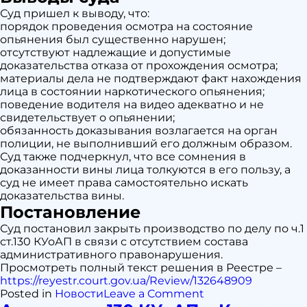
Суд пришел к выводу, что:
порядок проведения осмотра на состояние
опьянения был существенно нарушен;
отсутствуют надлежащие и допустимые
доказательства отказа от прохождения осмотра;
материалы дела не подтверждают факт нахождения
лица в состоянии наркотического опьянения;
поведение водителя на видео адекватно и не
свидетельствует о опьянении;
обязанность доказывания возлагается на орган
полиции, не выполнивший его должным образом.
Суд также подчеркнул, что все сомнения в
доказанности вины лица толкуются в его пользу, а
суд не имеет права самостоятельно искать
доказательства вины.
Постановление
Суд постановил закрыть производство по делу по ч.1
ст.130 КУоАП в связи с отсутствием состава
административного правонарушения.
Просмотреть полный текст решения в Реестре –
https://reyestr.court.gov.ua/Review/132648909
on
Posted in
Новости
Leave a Comment
Адвокат